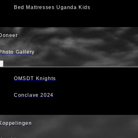
Bed Mattresses Uganda Kids
Doneer
Photo Gallery
OMSDT Knights
Conclave 2024
Koppelingen