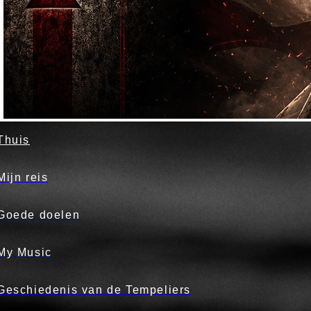
Thuis
Mijn reis
Goede doelen
My Music
Geschiedenis van de Tempeliers