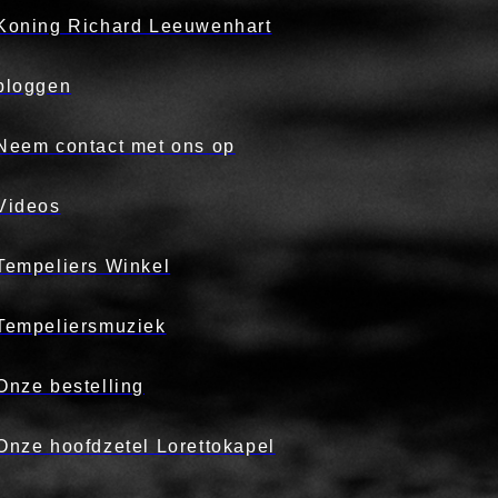
Koning Richard Leeuwenhart
bloggen
Neem contact met ons op
Videos
Tempeliers Winkel
Tempeliersmuziek
Onze bestelling
Onze hoofdzetel Lorettokapel