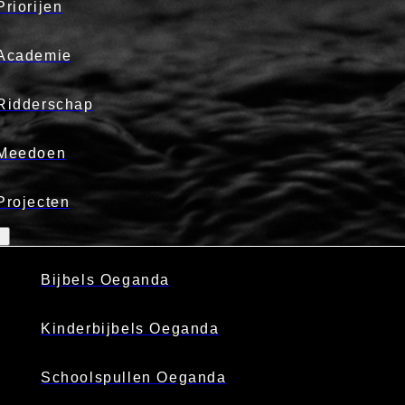
Priorijen
Academie
Ridderschap
Meedoen
Projecten
Bijbels Oeganda
Kinderbijbels Oeganda
Schoolspullen Oeganda