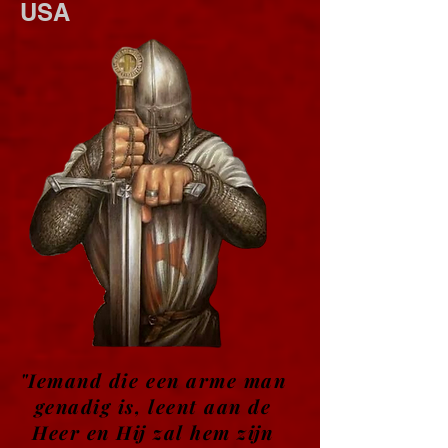
USA
"Iemand die een arme man
genadig is, leent aan de
Heer en Hij zal hem zijn