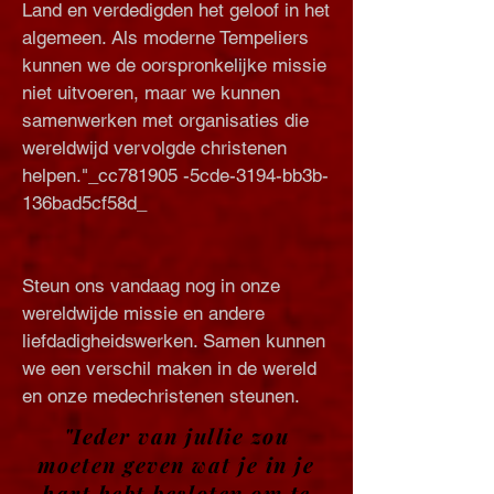
Land en verdedigden het geloof in het
algemeen. Als moderne Tempeliers
kunnen we de oorspronkelijke missie
niet uitvoeren, maar we kunnen
samenwerken met organisaties die
wereldwijd vervolgde christenen
helpen."_cc781905 -5cde-3194-bb3b-
136bad5cf58d_
Steun ons vandaag nog in onze
wereldwijde missie en andere
liefdadigheidswerken. Samen kunnen
we een verschil maken in de wereld
en onze medechristenen steunen.
"Ieder van jullie zou
moeten geven wat je in je
hart hebt besloten om te