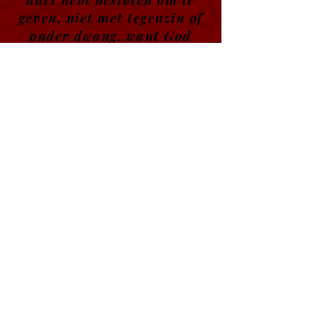
geven, niet met tegenzin of
onder dwang, want God
houdt van een blijmoedige
gever."
2 Korintiërs 9:7
OMSDT - 𝐏𝐚𝐲𝐏𝐚𝐥.
OMSDT Knights Templar, we are a
501c3 non profit Religious
Organization, all donations are tax
deductable.
Hier is de
link:
paypal.com/OMSDT
doneren