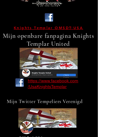
Knights Templar OMSDT-USA
Mijn openbare fanpagina Knights
Templar United
https://www.facebook.com
/UsaKnightsTemplar
Mijn Twitter Tempeliers Verenigd