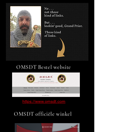
OMSDT Bestel website
https://www.omsdt.com
OMSDT officiële winkel