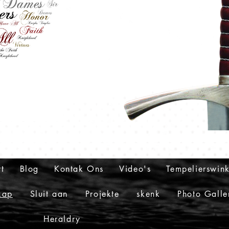
t
Blog
Kontak Ons
Video's
Tempelierswink
kap
Sluit aan
Projekte
skenk
Photo Galle
Heraldry