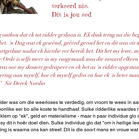
verkeerd nie.
Dit is jou eed
onthou dat ek tot ridder geslaan is. Ek dink terug na die be
het. 'n Dag wat ek geseënd, geëerd gevoel het en dit was vir
rtgeduur nadat ek hierdie eer bereik het. Dit het my lewe,
die Orde is selfs meer in my vasgemaak soos die swaard elkee
was oor my skouers gedrapeer en ek het as 'n ridder opgestaa
ering aan myself, hoe ek myself gedra en hoe ek 'n beter ma
."
Sir Derek Nordio
 ridder was om die weerloses te verdedig, om vroom te wees in 
onlike eer bo alle koste te handhaaf. Sulke ridderlike waardes 
klem op "ek", geld en materialisme - maar 'n paar individue glo 
sy dit 'n hoër doel dien. Sulke individue glo dat "om 'n heilige lew
ding is waarna ons kan streef. Dit is die soort mans en vroue wa