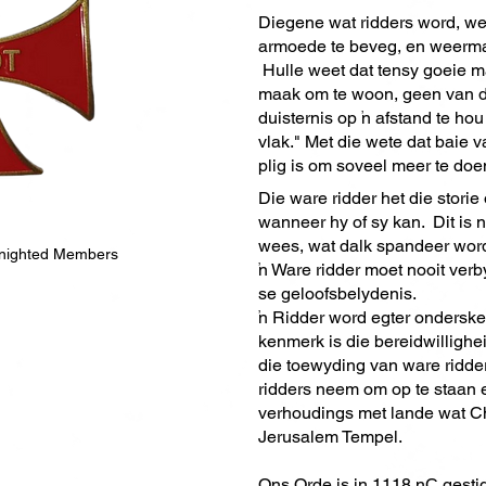
Diegene wat ridders word, wee
armoede te beveg, en weermag 
Hulle weet dat tensy goeie m
maak om te woon, geen van d
duisternis op 'n afstand te h
vlak." Met die wete dat baie 
plig is om soveel meer te doe
Die ware ridder het die stori
wanneer hy of sy kan. Dit is 
wees, wat dalk spandeer word 
nighted Members
'n Ware ridder moet nooit verb
se geloofsbelydenis.
’n Ridder word egter ondersk
kenmerk is die bereidwillighe
die toewyding van ware ridde
ridders neem om op te staan 
verhoudings met lande wat Ch
Jerusalem Tempel.
Ons Orde is in 1118 nC gestig