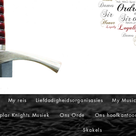
My reis
Liefdadigheidsorganisasies
My Musi
plar Knights Musiek
Ons Orde
Ons hoofkantoor
Skakels