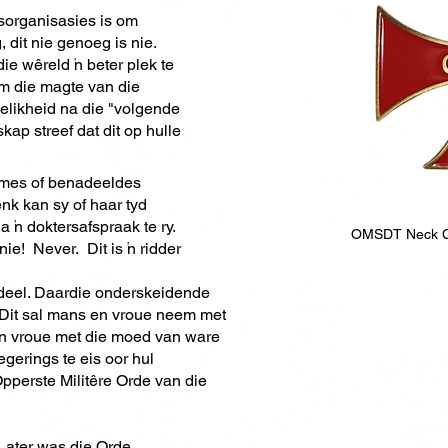
dsorganisasies is om
dit nie genoeg is nie.
 wêreld 'n beter plek te
m die magte van die
elikheid na die "volgende
ap streef dat dit op hulle
armes of benadeeldes
nk kan sy of haar tyd
'n doktersafspraak te ry.
OMSDT Neck Cr
ie! Never. Dit is 'n ridder
tdeel. Daardie onderskeidende
. Dit sal mans en vroue neem met
 en vroue met die moed van ware
gerings te eis oor hul
pperste Militêre Orde van die
 Later was die Orde