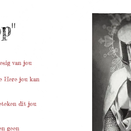
p"
esig van jou
e Here jou kan
eteken dit jou
en geen