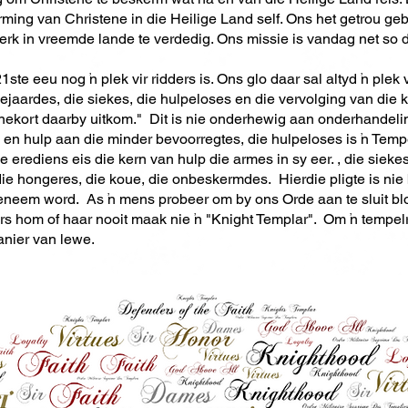
rming van Christene in die Heilige Land self. Ons het getrou ge
erk in vreemde lande te verdedig. Ons missie is vandag net so 
ste eeu nog 'n plek vir ridders is. Ons glo daar sal altyd 'n plek
aardes, die siekes, die hulpeloses en die vervolging van die ker
innekort daarby uitkom." Dit is nie onderhewig aan onderhandeli
hulp aan die minder bevoorregtes, die hulpeloses is 'n Tempel
erediens eis die kern van hulp die armes in sy eer. , die siekes
ie hongeres, die koue, die onbeskermdes. Hierdie pligte is nie b
eneem word. As 'n mens probeer om by ons Orde aan te sluit bloot
nders hom of haar nooit maak nie 'n "Knight Templar". Om 'n tempelr
manier van lewe.