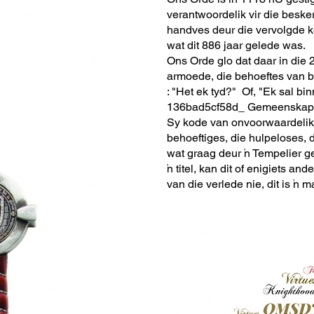
verantwoordelik vir die beske
handves deur die vervolgde k
wat dit 886 jaar gelede was.
Ons Orde glo dat daar in die 21
armoede, die behoeftes van bej
: "Het ek tyd?" Of, "Ek sal b
136bad5cf58d_ Gemeenskap en 
Sy kode van onvoorwaardelike 
behoeftiges, die hulpeloses, d
wat graag deur 'n Tempelier g
'n titel, kan dit of enigiets a
van die verlede nie, dit is 'n 