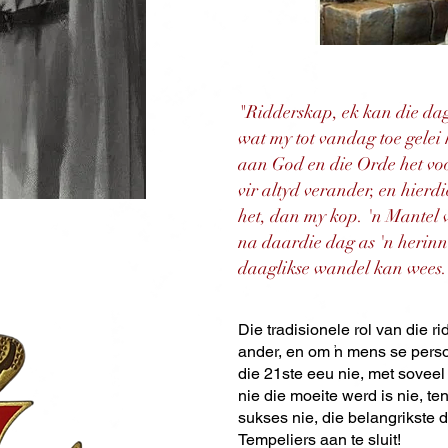
"Ridderskap, ek kan die dag 
wat my tot vandag toe gelei 
aan God en die Orde het voo
vir altyd verander, en hier
het, dan my kop. 'n Mantel 
na daardie dag as 'n herinn
daaglikse wandel kan wees
Die tradisionele rol van die
ander, en om 'n mens se perso
die 21ste eeu nie, met soveel 
nie die moeite werd is nie, ten
sukses nie, die belangrikste 
Tempeliers aan te sluit!