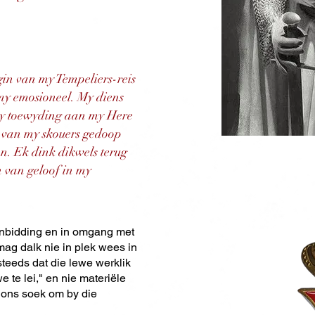
gin van my Tempeliers-reis
 my emosioneel. My diens
 my toewyding aan my Here
n van my skouers gedoop
n. Ek dink dikwels terug
n van geloof in my
aanbidding en in omgang met
mag dalk nie in plek wees in
steeds dat die lewe werklik
e te lei," en nie materiële
t ons soek om by die