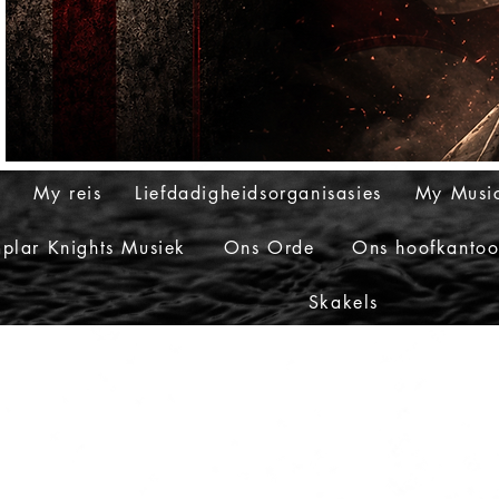
s
My reis
Liefdadigheidsorganisasies
My Musi
plar Knights Musiek
Ons Orde
Ons hoofkantoor
Skakels