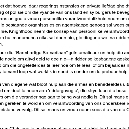
t dat hoewel daar regeringsinstansies en private liefdadighei
of polisie om die vyande van ons land en sy burgers te beveg, 
ans en goeie vroue persoonlike verantwoordelikheid neem om die
ie bestaande organisasies en agentskappe genoeg sal wees o
ou nie. Knighthood neem die konsep van persoonlike verantwoord
van hul medemense niks sal doen nie, glo diegene wat na riddersk
n.
e oor die “Barmhartige Samaritaan” geïnternaliseer en help die 
nie nodig om altyd geld te gee nie—'n ridder se kosbaarste geske
om die ongeletterdes te leer hoe om te lees, of om bejaardes na 
y iemand loop wat werklik in nood is sonder om te probeer help n
ei van diegene wat bloot hulp aan die armes en benadeeldes ui
id om deel te neem aan 'riddergevegte', die stryd teen die bose
rs om die veranderinge aan te bring wat nodig is. Dit sal mans
en gereken te word en om verantwoording van ons onderskeie re
ristene vervolg. Dit sal mans en vroue neem soos dié van die O
 om Christene te beskerm wat na en van die Heilige Land reis.