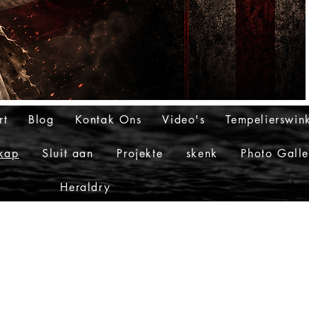
rt
Blog
Kontak Ons
Video's
Tempelierswin
skap
Sluit aan
Projekte
skenk
Photo Galle
Heraldry