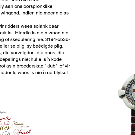
bly aan ons oorspronklike
dwingend, indien nie meer nie as
 vir ridders wees solank daar
k is. Hierdie is nie 'n vraag nie.
ng of skedulering nie. 3194-bb3b-
ier se plig, sy beëdigde plig.
, die vervolgdes, die oues, die
epalings nie; hulle is 'n kode
 as 'n broederskap "klub", of vir
idder te wees is nie 'n oorblyfsel