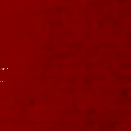
aal:
r.