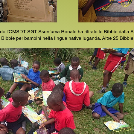
dell'OMSDT SGT Ssenfuma Ronald ha ritirato le Bibbie dalla Socie
5 Bibbie per bambini nella lingua nativa luganda. Altre 25 Bibbie