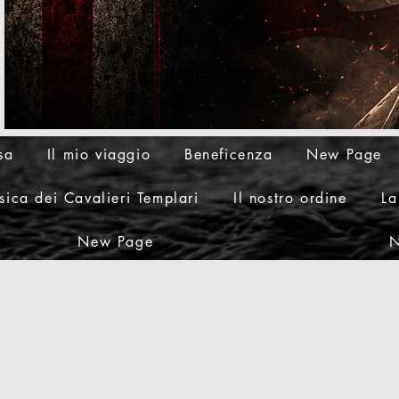
sa
Il mio viaggio
Beneficenza
New Page
ica dei Cavalieri Templari
Il nostro ordine
La
New Page
N