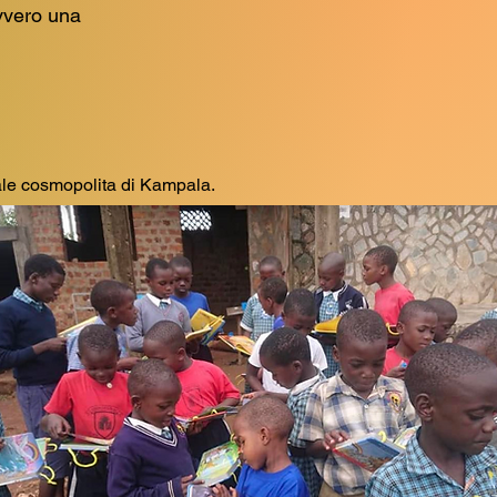
vvero una
itale cosmopolita di Kampala.