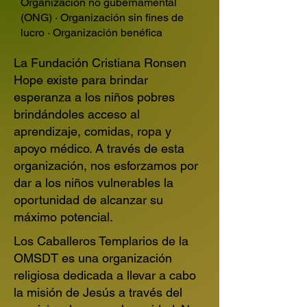
Organización no gubernamental
(ONG) · Organización sin fines de
lucro · Organización benéfica
La Fundación Cristiana Ronsen
Hope existe para brindar
esperanza a los niños pobres
brindándoles acceso al
aprendizaje, comidas, ropa y
apoyo médico. A través de esta
organización, nos esforzamos por
dar a los niños vulnerables la
oportunidad de alcanzar su
máximo potencial.
Los Caballeros Templarios de la
OMSDT es una organización
religiosa dedicada a llevar a cabo
la misión de Jesús a través del