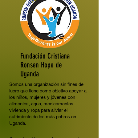
Fundación Cristiana
Ronsen Hope de
Uganda
Somos una organización sin fines de
lucro que tiene como objetivo apoyar a
los niños, mujeres y jóvenes con
alimentos, agua, medicamentos,
vivienda y ropa para aliviar el
sufrimiento de los más pobres en
Uganda.