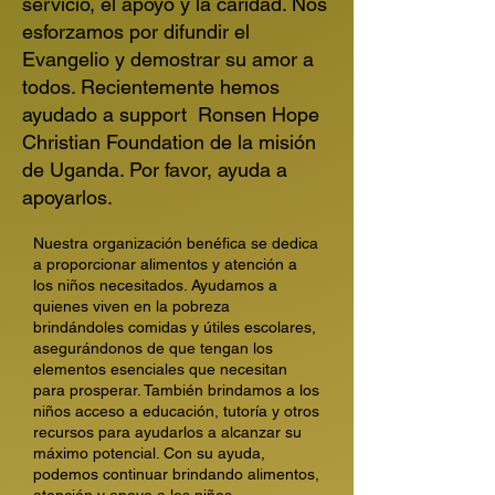
servicio, el apoyo y la caridad. Nos
esforzamos por difundir el
Evangelio y demostrar su amor a
todos. Recientemente hemos
ayudado a support Ronsen Hope
Christian Foundation de la misión
de Uganda. Por favor, ayuda a
apoyarlos.
Nuestra organización benéfica se dedica
a proporcionar alimentos y atención a
los niños necesitados. Ayudamos a
quienes viven en la pobreza
brindándoles comidas y útiles escolares,
asegurándonos de que tengan los
elementos esenciales que necesitan
para prosperar. También brindamos a los
niños acceso a educación, tutoría y otros
recursos para ayudarlos a alcanzar su
máximo potencial. Con su ayuda,
podemos continuar brindando alimentos,