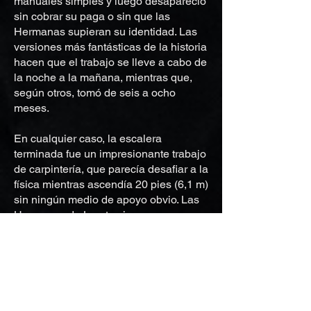
manuales simples y luego desapareció
sin cobrar su paga o sin que las
Hermanas supieran su identidad. Las
versiones más fantásticas de la historia
hacen que el trabajo se lleve a cabo de
la noche a la mañana, mientras que,
según otros, tomó de seis a ocho
meses.
En cualquier caso, la escalera
terminada fue un impresionante trabajo
de carpintería, que parecía desafiar a la
física mientras ascendía 20 pies (6,1 m)
sin ningún medio de apoyo obvio. Las
Hermanas de Loreto vieron su
construcción como un milagro y
creyeron que el misterioso constructor
debió ser el mismo San José. A medida
que se difundió la historia, la escalera
se convirtió en una de las atracciones
turísticas más famosas de Santa Fe.